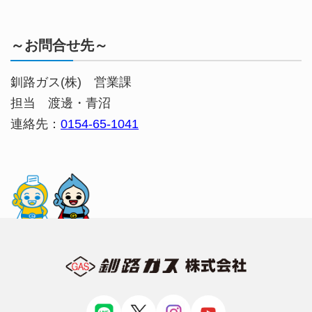
～お問合せ先～
釧路ガス(株) 営業課
担当 渡邊・青沼
連絡先：
0154-65-1041